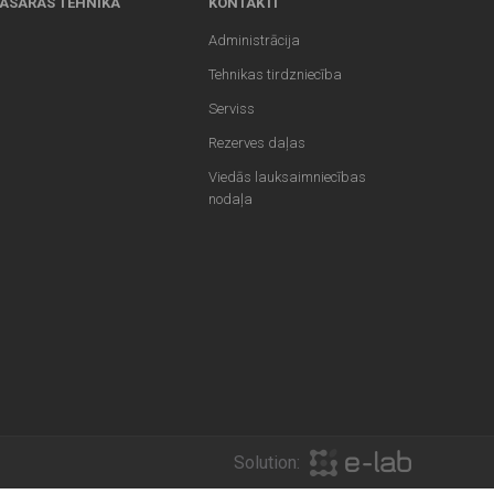
ASARAS TEHNIKA
KONTAKTI
Administrācija
Tehnikas tirdzniecība
Serviss
Rezerves daļas
Viedās lauksaimniecības
nodaļa
Solution: