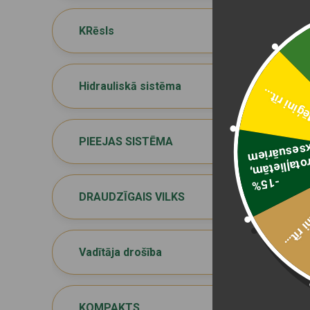
KRēsls
Hidrauliskā sistēma
Mēģini rīt
PIEEJAS SISTĒMA
aksesuāri
-15%
rotaļlietām
,
DRAUDZĪGAIS VILKS
Mēģini
Vadītāja drošība
KOMPAKTS