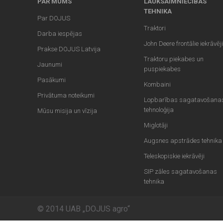
PAR MUMS
LAUKSAIMNIECĪBAS
TEHNIKA
Par DOJUS
Traktori
Darba iespējas
John Deere frontālie iekrāvēji
Prakse DOJUS Latvija
Traktoru piekabes un
Jaunumi
puspiekabes
Pasākumi
Kombaini
Privātuma noteikumi
Lopbarības sagatavošana
tehnoloģija
Mūsu misija un vīzija
Miglotāji
Augsnes apstrādes tehnika
Teleskopiskie iekrāvēji
SIP zāles sagatavošanas
tehnika
© 2014 UAB „DOJUS agro“