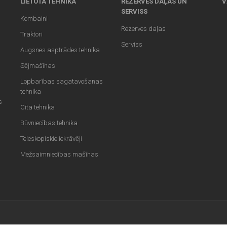
LIETOTA TEHNIKA
REZERVES DAĻAS UN
V
SERVISS
Kombaini
Rezerves daļas
Traktori
Serviss
Augsnes asptrādes tehnika
Sējmašīnas
Lopbarības sagatavošanas
tehnika
s
Cita tehnika
Būvniecības tehnika
Teleskopiskie iekrāvēji
Mežsaimniecības mašīnas