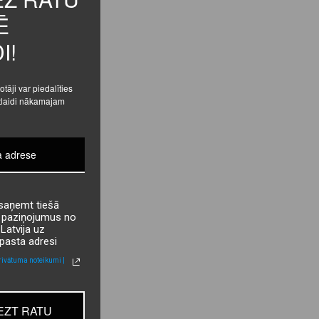
MĒ
I!
etotāji var piedalīties
atlaidi nākamajam
 saņemt tiešā
 paziņojumus no
Latvija uz
pasta adresi
rivātuma noteikumi |
EZT RATU