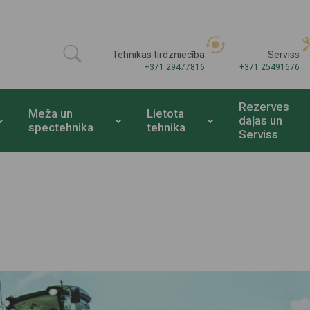
Tehnikas tirdzniecība
Serviss
+371 29477816
+371 25491676
Rezerves
Meža un
Lietota
daļas un
spectehnika
tehnika
Serviss