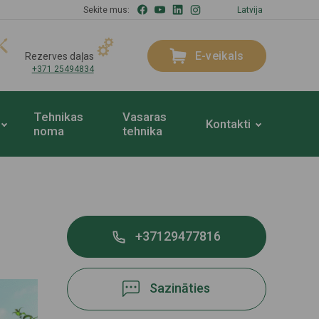
Sekite mus:
Latvija
E-veikals
Rezerves daļas
+371 25494834
Tehnikas
Vasaras
Kontakti
noma
tehnika
+37129477816
Sazināties