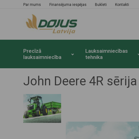
Par mums
Finansējuma iespējas
Bukleti
Kontakti
Precīzā
Lauksaimniecības
lauksaimniecība
tehnika
John Deere 4R sērija