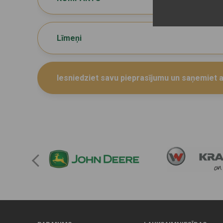
Līmeņi
Iesniedziet savu pieprasījumu un saņemiet at