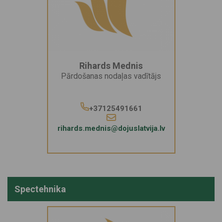
Rihards Mednis
Pārdošanas nodaļas vadītājs
+37125491661
rihards.mednis@dojuslatvija.lv
Spectehnika