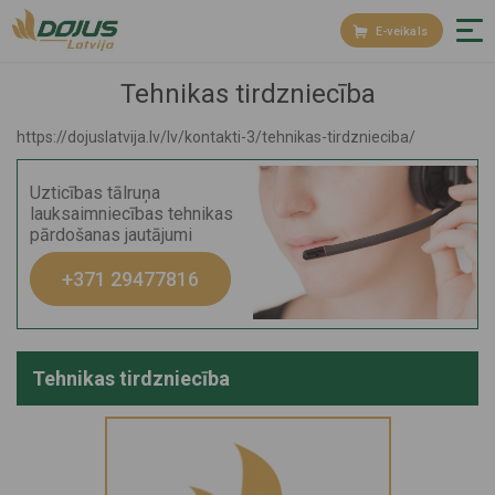
E-veikals
Tehnikas tirdzniecība
https://dojuslatvija.lv/lv/kontakti-3/tehnikas-tirdznieciba/
Uzticības tālruņa
lauksaimniecības tehnikas
pārdošanas jautājumi
+371 29477816
Tehnikas tirdzniecība