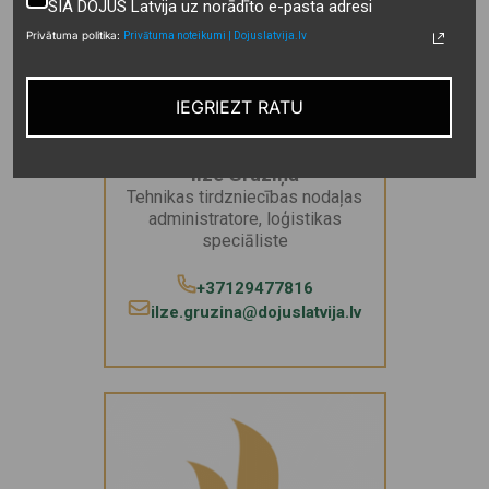
SIA DOJUS Latvija uz norādīto e-pasta adresi
Privātuma politika:
Privātuma noteikumi | Dojuslatvija.lv
IEGRIEZT RATU
Ilze Gruziņa
Tehnikas tirdzniecības nodaļas
administratore, loģistikas
speciāliste
+37129477816
ilze.gruzina@dojuslatvija.lv