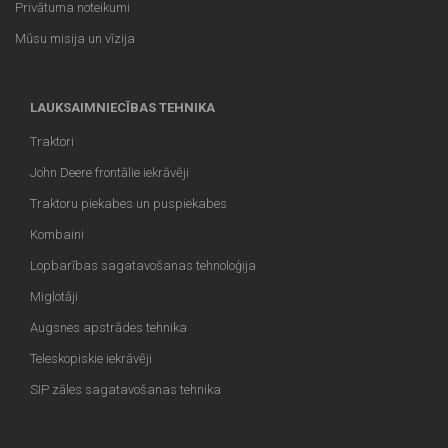
Privātuma noteikumi
Mūsu misija un vīzija
LAUKSAIMNIECĪBAS TEHNIKA
Traktori
John Deere frontālie iekrāvēji
Traktoru piekabes un puspiekabes
Kombaini
Lopbarības sagatavošanas tehnoloģija
Miglotāji
Augsnes apstrādes tehnika
Teleskopiskie iekrāvēji
SIP zāles sagatavošanas tehnika