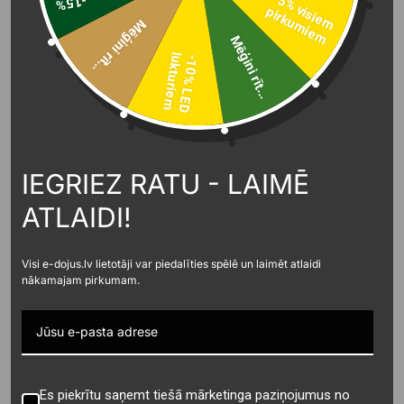
-
5
%
v
is
ie
m
ir
k
u
m
ie
-15%
rotaļlietām,
p
m
Mēģini rīt...
Mēģini rīt...
l
m
-
1
0
%
L
E
D
u
k
t
u
r
i
e
Maksis Baldiņš
Lietotās tehnikas tirdzniecības
IEGRIEZ RATU - LAIMĒ
pārstāvis
ATLAIDI!
+37125495851
Visi e-dojus.lv lietotāji var piedalīties spēlē un laimēt atlaidi
nākamajam pirkumam.
maksis.baldins@dojuslatvija.lv
Es piekrītu saņemt tiešā mārketinga paziņojumus no