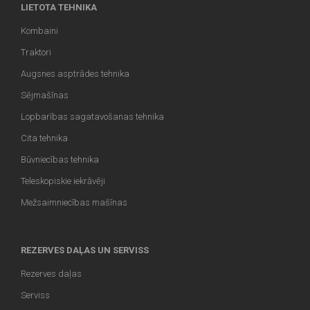
LIETOTA TEHNIKA
Kombaini
Traktori
Augsnes asptrādes tehnika
Sējmašīnas
Lopbarības sagatavošanas tehnika
Cita tehnika
Būvniecības tehnika
Teleskopiskie iekrāvēji
Mežsaimniecības mašīnas
REZERVES DAĻAS UN SERVISS
Rezerves daļas
Serviss