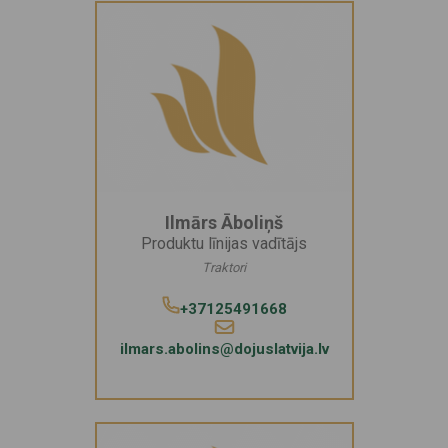
Ilmārs Āboliņš
Produktu līnijas vadītājs
Traktori
+37125491668
ilmars.abolins@dojuslatvija.lv