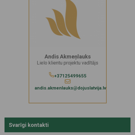
Andis Akmeņlauks
Lielo klientu projektu vadītājs
+37125499655
andis.akmenlauks@dojuslatvija.lv
Svarīgi kontakti