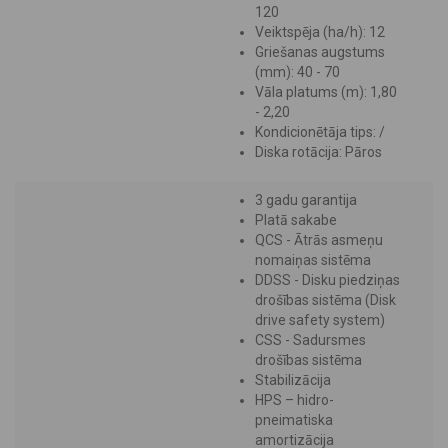
120
Veiktspēja (ha/h): 12
Griešanas augstums
(mm): 40 - 70
Vāla platums (m): 1,80
- 2,20
Kondicionētāja tips: /
Diska rotācija: Pāros
3 gadu garantija
Platā sakabe
QCS - Ātrās asmeņu
nomaiņas sistēma
DDSS - Disku piedziņas
drošības sistēma (Disk
drive safety system)
CSS - Sadursmes
drošības sistēma
Stabilizācija
HPS – hidro-
pneimatiska
amortizācija