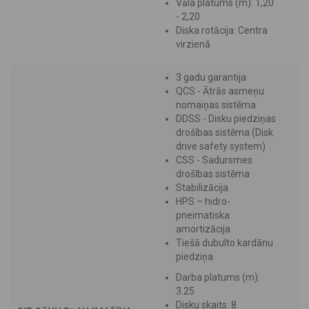
Vāla platums (m): 1,20
- 2,20
Diska rotācija: Centra
virzienā
3 gadu garantija
QCS - Ātrās asmeņu
nomaiņas sistēma
DDSS - Disku piedziņas
drošības sistēma (Disk
drive safety system)
CSS - Sadursmes
drošības sistēma
Stabilizācija
HPS – hidro-
pneimatiska
amortizācija
Tiešā dubulto kardānu
piedziņa
Darba platums (m):
3.25
Disku skaits: 8