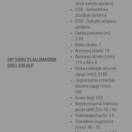
drive safety system)
CSS - Sadursmes
drošības sistēma
DSS - Dubulto atsperu
sistēma
Darba platums (m):
2.99
Disku skaits: 7
Asmeņu skaits: 14
Asmeņu izmēri (mm):
SIP SĀNU PĻAUJMAŠĪNA
110 x 48 x 4
DISC 300 ALP
Diska rotācijas ātrums
(apgr./min): 3185
Jūgvārpstas rotācijas
ātrums (apgr./min):
540
Svars (kg): 590
Nepieciešamā traktora
jauda (kW/ZS): 45 / 60
Veiktspēja (ha/h): 3.5
Griešanas augstums
(mm): 40 - 70