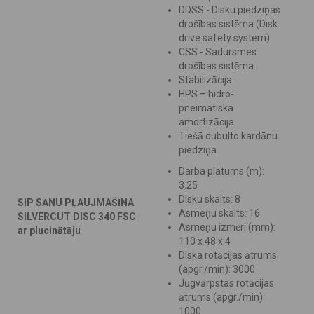
DDSS - Disku piedziņas
drošības sistēma (Disk
drive safety system)
CSS - Sadursmes
drošības sistēma
Stabilizācija
HPS – hidro-
pneimatiska
amortizācija
Tiešā dubulto kardānu
piedziņa
Darba platums (m):
3.25
Disku skaits: 8
SIP SĀNU PĻAUJMAŠĪNA
Asmeņu skaits: 16
SILVERCUT DISC 340 FSC
Asmeņu izmēri (mm):
ar plucinātāju
110 x 48 x 4
Diska rotācijas ātrums
(apgr./min): 3000
Jūgvārpstas rotācijas
ātrums (apgr./min):
1000