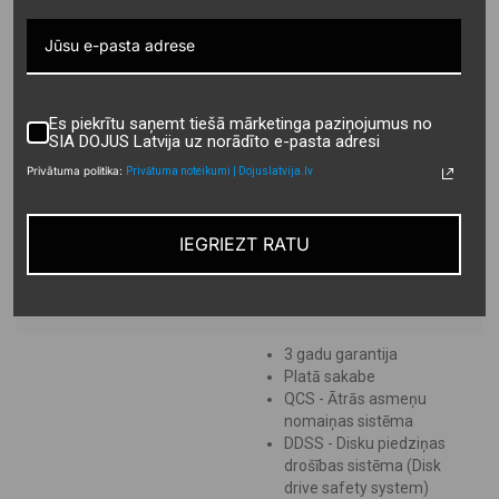
Jūgvārpstas rotācijas
ātrums (apgr./min):
1000
Svars (kg): 1136*
Nepieciešamā traktora
jauda (kW/ZS): 68 / 90
Es piekrītu saņemt tiešā mārketinga paziņojumus no
SIA DOJUS Latvija uz norādīto e-pasta adresi
Veiktspēja (ha/h): 4
Griešanas augstums
Privātuma politika:
Privātuma noteikumi | Dojuslatvija.lv
(mm): 40 - 70
Vāla platums (m): 1,60
- 2,60
IEGRIEZT RATU
Kondicionētāja tips:
tērauda pirkstu
3 gadu garantija
Platā sakabe
QCS - Ātrās asmeņu
nomaiņas sistēma
DDSS - Disku piedziņas
drošības sistēma (Disk
drive safety system)