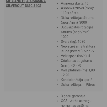
SIP SĀNU PĻAUJMAŠĪNA
Asmeņu skaits: 16
SILVERCUT DISC 340S
Asmeņu izmēri (mm):
110 x 48 x 4
Diska rotācijas ātrums
(apgr./min): 3000
Jūgvārpstas rotācijas
ātrums (apgr./min):
1000
Svars (kg): 1080
Nepieciešamā traktora
jauda (kW/ZS): 52 / 72
Veiktspēja (ha/h): 4
Griešanas augstums
(mm): 40 - 70
Vāla platums (m): 1,80
- 2,20
Kondicionētāja tips: /
Diska rotācija: Pāros
3 gadu garantija
QCS - Ātrās asmeņu
nomaiņas sistēma