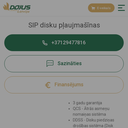
E-veikals
SIP disku pļaujmašīnas
+37129477816
Sazināties
Finansējums
3 gadu garantija
QCS - Ātrās asmeņu
nomaiņas sistēma
DDSS - Disku piedziņas
drošības sistēma (Disk