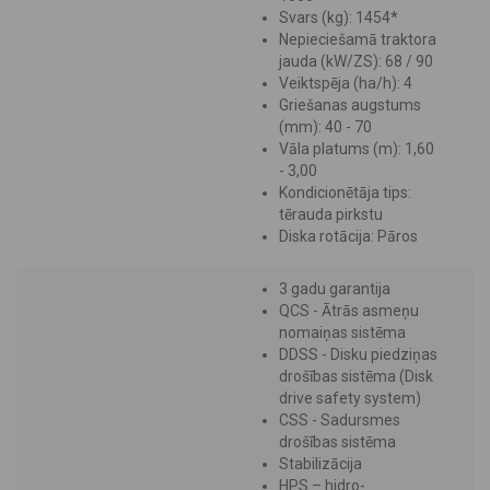
Svars (kg): 1454*
Nepieciešamā traktora
jauda (kW/ZS): 68 / 90
Veiktspēja (ha/h): 4
Griešanas augstums
(mm): 40 - 70
Vāla platums (m): 1,60
- 3,00
Kondicionētāja tips:
tērauda pirkstu
Diska rotācija: Pāros
3 gadu garantija
QCS - Ātrās asmeņu
nomaiņas sistēma
DDSS - Disku piedziņas
drošības sistēma (Disk
drive safety system)
CSS - Sadursmes
drošības sistēma
Stabilizācija
HPS – hidro-