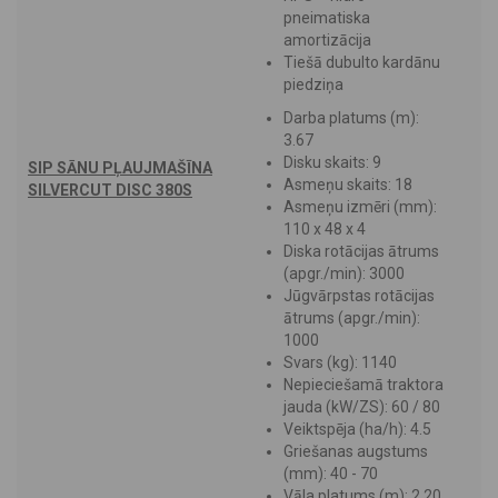
pneimatiska
amortizācija
Tiešā dubulto kardānu
piedziņa
Darba platums (m):
3.67
Disku skaits: 9
SIP SĀNU PĻAUJMAŠĪNA
Asmeņu skaits: 18
SILVERCUT DISC 380S
Asmeņu izmēri (mm):
110 x 48 x 4
Diska rotācijas ātrums
(apgr./min): 3000
Jūgvārpstas rotācijas
ātrums (apgr./min):
1000
Svars (kg): 1140
Nepieciešamā traktora
jauda (kW/ZS): 60 / 80
Veiktspēja (ha/h): 4.5
Griešanas augstums
(mm): 40 - 70
Vāla platums (m): 2,20