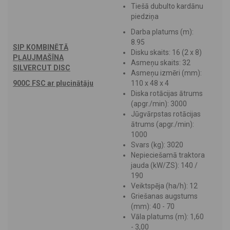
Tiešā dubulto kardānu
piedziņa
Darba platums (m):
8.95
SIP KOMBINĒTĀ
Disku skaits: 16 (2 x 8)
PĻAUJMAŠĪNA
Asmeņu skaits: 32
SILVERCUT DISC
Asmeņu izmēri (mm):
900C FSC
ar plucinātāju
110 x 48 x 4
Diska rotācijas ātrums
(apgr./min): 3000
Jūgvārpstas rotācijas
ātrums (apgr./min):
1000
Svars (kg): 3020
Nepieciešamā traktora
jauda (kW/ZS): 140 /
190
Veiktspēja (ha/h): 12
Griešanas augstums
(mm): 40 - 70
Vāla platums (m): 1,60
- 3,00