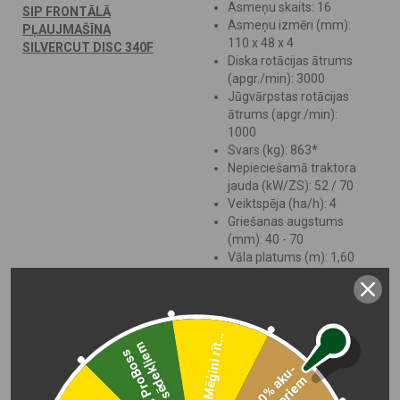
Asmeņu skaits: 16
SIP FRONTĀLĀ
Asmeņu izmēri (mm):
PĻAUJMAŠĪNA
110 x 48 x 4
SILVERCUT DISC 340F
Diska rotācijas ātrums
(apgr./min): 3000
Jūgvārpstas rotācijas
ātrums (apgr./min):
1000
Svars (kg): 863*
Nepieciešamā traktora
jauda (kW/ZS): 52 / 70
Veiktspēja (ha/h): 4
Griešanas augstums
(mm): 40 - 70
Vāla platums (m): 1,60
- 2,60
Kondicionētāja tips: /
Diska rotācija:
Kombinēti
Mēģini rīt...
Transportēšanas
m
-
2
5
%
P
r
o
B
o
s
s
s
ē
d
e
k
ļ
i
e
platums (m): 3.28
-
1
0
%
a
k
u
-
m
u
l
a
t
o
r
i
e