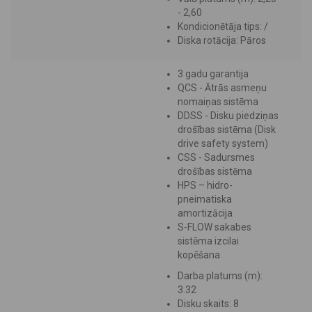
- 2,60
Kondicionētāja tips: /
Diska rotācija: Pāros
3 gadu garantija
QCS - Ātrās asmeņu
nomaiņas sistēma
DDSS - Disku piedziņas
drošības sistēma (Disk
drive safety system)
CSS - Sadursmes
drošības sistēma
HPS – hidro-
pneimatiska
amortizācija
S-FLOW sakabes
sistēma izcilai
kopēšana
Darba platums (m):
3.32
Disku skaits: 8