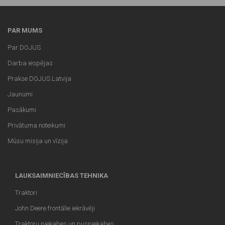
PAR MUMS
Par DOJUS
Darba iespējas
Prakse DOJUS Latvija
Jaunumi
Pasākumi
Privātuma noteikumi
Mūsu misija un vīzija
LAUKSAIMNIECĪBAS TEHNIKA
Traktori
John Deere frontālie iekrāvēji
Traktoru piekabes un puspiekabes