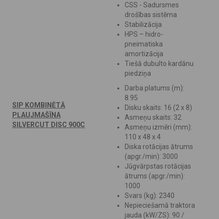
CSS - Sadursmes
drošības sistēma
Stabilizācija
HPS – hidro-
pneimatiska
amortizācija
Tiešā dubulto kardānu
piedziņa
Darba platums (m):
8.95
SIP KOMBINĒTĀ
Disku skaits: 16 (2 x 8)
PĻAUJMAŠĪNA
Asmeņu skaits: 32
SILVERCUT DISC 900C
Asmeņu izmēri (mm):
110 x 48 x 4
Diska rotācijas ātrums
(apgr./min): 3000
Jūgvārpstas rotācijas
ātrums (apgr./min):
1000
Svars (kg): 2340
Nepieciešamā traktora
jauda (kW/ZS): 90 /