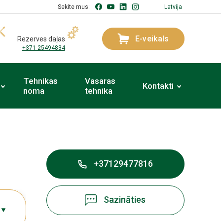
Sekite mus:
Latvija
E-veikals
Rezerves daļas
+371 25494834
Tehnikas
Vasaras
Kontakti
noma
tehnika
+37129477816
Sazināties