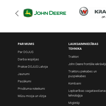
PAR MUMS
LAUKSAIMNIECĪBAS
TEHNIKA
Par DOJUS
Traktori
Darba iespējas
John Deere frontālie iekrāvēji
Prakse DOJUS Latvija
Traktoru piekabes un
Jaunumi
puspiekabes
Pasākumi
Kombaini
Privātuma noteikumi
Lopbarības sagatavošana
tehnoloģija
Mūsu misija un vīzija
Miglotāji