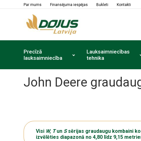
Par mums
Finansējuma iespējas
Bukleti
Kontakti
Precīzā
Lauksaimniecības
lauksaimniecība
tehnika
John Deere graudau
Visi
W, T
un
S
sērijas graudaugu kombaini ko
izvēlēties diapazonā no 4,80 līdz 9,15 metri