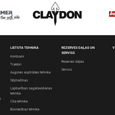
LIETOTA TEHNIKA
REZERVES DAĻAS UN
V
SERVISS
Kombaini
Rezerves daļas
Traktori
Serviss
Augsnes asptrādes tehnika
Sējmašīnas
Lopbarības sagatavošanas
tehnika
s
Cita tehnika
Būvniecības tehnika